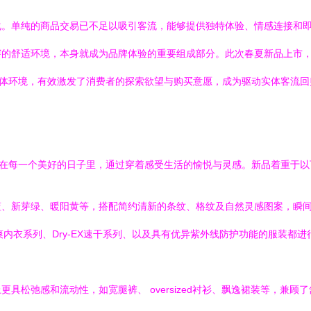
化。单纯的商品交易已不足以吸引客流，能够提供独特体验、情感连接和
穿的舒适环境，本身就成为品牌体验的重要组成部分。此次春夏新品上市
实体环境，有效激发了消费者的探索欲望与购买意愿，成为驱动实体客流回
们在每一个美好的日子里，通过穿着感受生活的愉悦与灵感。新品着重于以
蓝、新芽绿、暖阳黄等，搭配简约清新的条纹、格纹及自然灵感图案，瞬
舒爽内衣系列、Dry-EX速干系列、以及具有优异紫外线防护功能的服装
具松弛感和流动性，如宽腿裤、 oversized衬衫、飘逸裙装等，兼