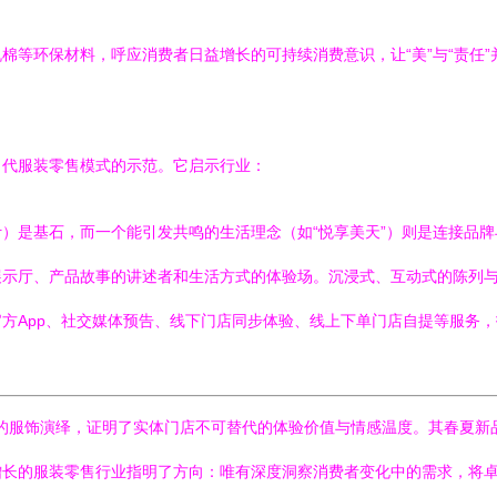
棉等环保材料，呼应消费者日益增长的可持续消费意识，让“美”与“责任”
当代服装零售模式的示范。它启示行业：
）是基石，而一个能引发共鸣的生活理念（如“悦享美天”）则是连接品
展示厅、产品故事的讲述者和生活方式的体验场。沉浸式、互动式的陈列
方App、社交媒体预告、线下门店同步体验、线上下单门店自提等服务
天”的服饰演绎，证明了实体门店不可替代的体验价值与情感温度。其春夏
增长的服装零售行业指明了方向：唯有深度洞察消费者变化中的需求，将