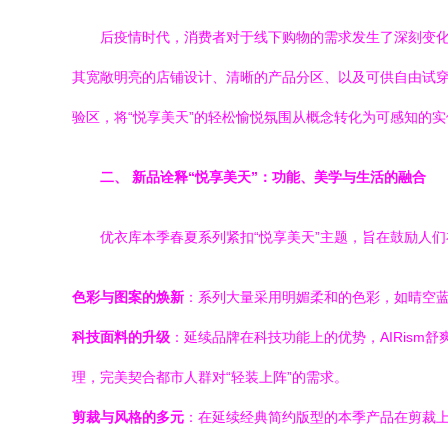
后疫情时代，消费者对于线下购物的需求发生了深刻变
其宽敞明亮的店铺设计、清晰的产品分区、以及可供自由试
验区，将“悦享美天”的轻松愉悦氛围从概念转化为可感知的
二、 新品诠释“悦享美天”：功能、美学与生活的融合
优衣库本季春夏系列紧扣“悦享美天”主题，旨在鼓励人
色彩与图案的焕新
：系列大量采用明媚柔和的色彩，如晴空
科技面料的升级
：延续品牌在科技功能上的优势，AIRism
理，完美契合都市人群对“轻装上阵”的需求。
剪裁与风格的多元
：在延续经典简约版型的本季产品在剪裁上更