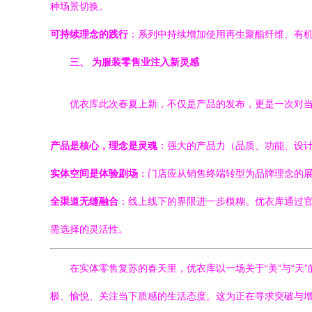
种场景切换。
可持续理念的践行
：系列中持续增加使用再生聚酯纤维、有机
三、 为服装零售业注入新灵感
优衣库此次春夏上新，不仅是产品的发布，更是一次对
产品是核心，理念是灵魂
：强大的产品力（品质、功能、设计
实体空间是体验剧场
：门店应从销售终端转型为品牌理念的
全渠道无缝融合
：线上线下的界限进一步模糊。优衣库通过官
需选择的灵活性。
在实体零售复苏的春天里，优衣库以一场关于“美”与“
极、愉悦、关注当下质感的生活态度。这为正在寻求突破与