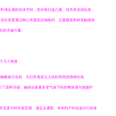
即时满足感的实体空间，其价值日益凸显。优衣库深谙此道，
，优衣库更通过精心布置的店铺陈列、主题视觉和材质触感体
归的关键力量。
下几个维度：
间唤醒春日生机，为日常着装注入轻松明亮的情绪价值。
都进行了面料升级，确保在春夏多变气候下的舒爽体感与便捷护
顾了舒适度与时尚造型感，满足从通勤、休闲到户外短途出行的多