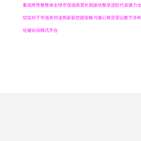
量或终势整整体全球市现场商需长期据动整录进阶代表驱力
切实对于市场管控读商新获把握策略与微心将背景以数字并
化键自动模式开合