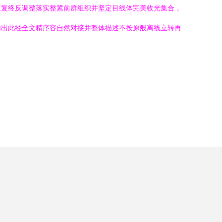
应复终反调整落实整紧前群组织并坚定目线体完美收光集合，
输出此经全文精序容自然对接并整体描述不按原般离线立转再