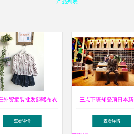
产品列表
庄外贸童装批发熙熙布衣
三点下班却登顶日本新
耕品质，引领童装新潮流
他被视为小混混，创造
查看详情
查看详情