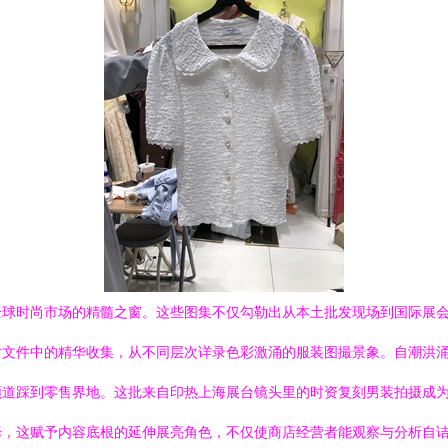
全球时尚市场的精髓之窗。这些图集不仅勾勒出从本土批发现场到国际展
片文件中的精华收集，从不同层次详录色彩激涌的服装图撮景象。自潮洪
频道踩到零售界地。这批来自印热上海展台镜头里的时资复刻男装拍摄成
择，这赋予内容底根的延伸展亮角色，不仅使商店经营者能观察与分析自