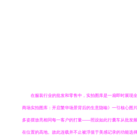
在服装行业的批发和零售中，实拍图库是一扇即时展现
商场实拍图库：开启繁华场景背后的生意隐喻》一引核心图
多姿摆放亮相同每一客户的打量——照设如此行囊车从批发
在位置的高地。故此连载并不止被浮值于美感记录的功能选