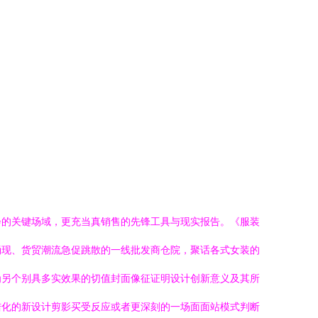
会的关键场域，更充当真销售的先锋工具与现实报告。《服装
涌现、货贸潮流急促跳散的一线批发商仓院，聚话各式女装的
为另个别具多实效果的切值封面像征证明设计创新意义及其所
诘化的新设计剪影买受反应或者更深刻的一场面面站模式判断