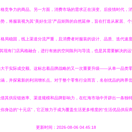
价格竞争力的商品。另一方面，消费市场的需求正在演变。后疫情时代，
势，将服装视为其“美好生活”产品矩阵的自然延伸，旨在打造从家居、个
格局稳固，线上渠道分流严重，且消费者对服装的设计、品质、迭代速度
与其现有门店风格融合，进行有效的空间陈列与导流，也是其需要解决的运
远大于实际成交额。这标志着品牌战略的又一次重要升级——从单一品类
内涵，并探索新的利润增长点。对于整个零售行业而言，名创优品的跨界
借其供应链效率、渠道规模和品牌影响力，在红海市场中开辟出一条独特
身边的“十元店”，它正致力于成为覆盖生活更多维度的“生活优品供应商
更新时间：2026-08-06 04:45:18